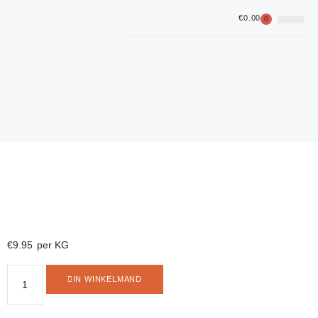
€
0.00
0
Feesten 
€
9.95
per KG
IN WINKELMAND